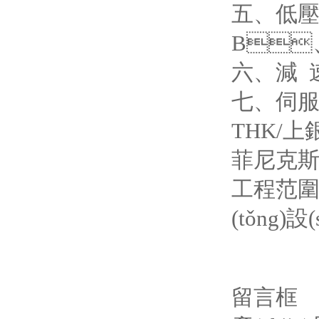
五、
B、
六、減
七、伺
THK/上銀
菲尼克
工程范圍
(tǒng)設
留言框