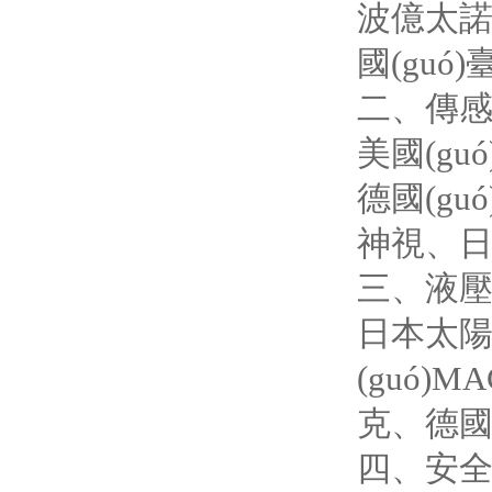
波億太諾E
國(guó)臺
二、
美國(gu
德國(guó
神視、
三、液
日本太陽鐵
(guó)M
克、德國(
四、安