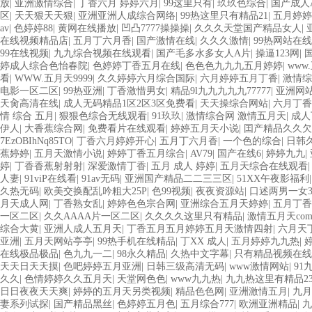
放
|
亚洲激情综合
|
丁香六月 婷婷六月
|
99这里只有
|
玖玖色综合
|
国产成人
区
|
天天狠天天狠
|
亚洲亚洲人成综合网络
|
99热这里只有精品21
|
五月婷婷
av
|
色婷婷88
|
黄网在线播放
|
凹凸7777操操操
|
久久久天堂国产精品女人
|
在线视频精品店
|
五月丁六月香
|
国产激情在线
|
久久久激情
|
99热网站在
99在线视频
|
九九综合视频在线观看
|
国产毛多水多女人A片
|
操逼123网
|
婷成人综合色怡春院
|
色婷婷丁香五月在线
|
色色色九九九五月婷婷
|
www
看
|
WWW.五月天9999
|
久久婷婷六月综合国际
|
六月婷婷五月丁香
|
激情综
电影一区二区
|
99热亚洲
|
丁香激惜男女
|
精品9l九九九九九77777
|
亚洲网站
天肏高清在线
|
成人无码精品1区2区3区免费看
|
天天操综合网站
|
六月丁香
情 综合 五月
|
狠狠色综合无线观看
|
91玖玖
|
激情综合网 激情五月天
|
成人
伊人
|
大香蕉综合网
|
免费看片在线观看
|
婷婷五月天小说
|
囯产精品久久欠
7EzOBIhNq85TO
|
丁香六月婷婷开心
|
五月丁六月香
|
一个色的综合
|
日韩
蕉婷婷
|
五月天激情小说
|
婷婷丁香五月综合
|
AV79
|
国产在线6
|
婷婷九九
|
婷
|
丁香香蕉射射射
|
深爱激情丁香
|
五月 成人 婷婷
|
五月天综合在线观看
人妻
|
91viP在线看
|
91av无码
|
亚洲国产精品二二三三区
|
51XX午夜影福利
久热无码
|
欧美交换配乱吟粗大25P
|
色99视频
|
夜夜资源站
|
口述两男一女3
月天成人网
|
丁香熟女乱
|
婷婷色色宗合网
|
亚洲综合五月天婷婷
|
五月丁香
一区二区
|
久久AAAA片一区二区
|
久久久久这里只有精品
|
激情五月天co
综合大黄
|
亚洲人成人五月天
|
丁香五月五月婷婷五月天激情四射
|
六月天
亚洲
|
五月天网站亭亭
|
99热手机在线精品
|
丁XX 成人
|
五月婷婷九九热
|
在线极品极品
|
色九九一二
|
98永久精品
|
久热中文字幕
|
只有精品视频在线
天天日天天摸
|
色吧婷婷五月亚洲
|
日韩三级高清无码
|
www激情网站
|
91
久久
|
色情婷婷久久五月天
|
天堂网色色
|
www九九热
|
九九热这里有精品2
日日夜夜天天爽
|
婷婷的五月天另类视频
|
精品色色网
|
亚洲激情五月
|
九月
妻系列试探
|
国产精品黑丝
|
色婷婷五月色
|
五月综合777
|
欧洲亚洲精品
|
九