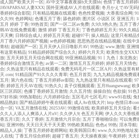
成人国产欧美大片一区
|
AV中文字幕夜夜操b天天摸bb
|
色情丁香五月婷婷
JAVAPARSAE人妻XXX
|
国外亚洲成AV人片在线观看
|
冬月かえでAV无码
香婷婷综合影院
|
只有精品视频在线观看
|
色色性爱视频
|
大香蕉综合网
|
9
久久99
|
色婷网站
|
色墦五月丁香
|
舔色婷婷
|
图片区 小说区 区 亚洲五月
|
五月 婷婷 丁香
|
99热首页
|
国产一区二区av免费
|
久9久9热久热
|
五月丁香
韩AV在线免费观看
|
激情 婷婷 丁香五月天
|
丁香色婷婷五月天
|
99久久精
天天爽
|
日韩综合成人
|
婷婷五月天视
|
超碰97干
|
操人精品
|
这里只有精品
月丁香六月婷婷国产视频
|
se色婷婷视频
|
思思热思在线精品视频
|
在线中文
青桔
|
超碰国产一区
|
五月天伊人日日噜影片AV
|
99热这
|
www.激情
|
亚洲
有这里有精品
|
91精品婷婷国产综合久久
|
婷婷六月天天
|
欧美性生交XXX
放
|
五月天婷五月天综合网在线观
|
99亚洲精品视频
|
91丨九色丨东北熟女
|
香婷婷综合激情五月色
|
av第一二区
|
激情五月五月婷婷
|
婷婷五月天情色
|
合
|
久热这里只有精品在线观看
|
免费无码毛片一区二区A片
|
久热这里有
天.com
|
91精品国产91久久久久青草
|
色五月首页
|
九九九精品视频免费观
五月
|
第六色在线
|
丁香五月婷婷av影院
|
九九热这里只有精品在线观看
|
9
香
|
婷婷五月天AV在线
|
91热久久
|
袁子仪视频观看
|
五月Huangsewang
|
欧
区三区四区
|
色播丁香婷婷五月激情
|
久久五月情
|
操操自拍
|
色欲操
|
91
97好吊操
|
99热加勒比
|
六月婷婷综合
|
五区毛片七区毛片
|
www91在线
|
免
精品熟妇
|
国产精品婷婷午夜在线观看
|
成人Av在线大片
|
http:色情日本co
合一区
|
VA五月激情在线
|
20253AV
|
99激情在线
|
欧美婷婷五月天综合
|
看
久久人人添人人爽添人人片αV
|
久久伊人9
|
色五月天网
|
伊人久久大香线蕉
香五月1页
|
久久丁香婷
|
五月激情六月宗合
|
五月丁香啪啪综合
|
可以免费
站
|
亚洲99热
|
天天日天天干天天爱
|
99热欧美精品
|
色色a
|
99热
|
淫水导航
|
精品人人操
|
丁香五月婷婷老师网站
|
欧美韩国日本
|
www.久久99热地址
人在线
|
丁香五月综合婷婷
|
超碰丁香五月
|
天天操夜夜操
|
午夜婷婷
|
天天