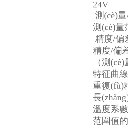
24V
測(cè)量
測(cè)量范圍
精度/偏
精度/偏
（測(c
特征曲線偏差
重復(fù)
長(zhǎng
溫度系數(s
范圍值的