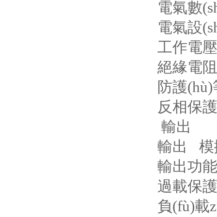
電氣數(sh
電氣設(sh
工作電壓 [V
絕緣電阻 [
防護(hù)等
反相保護(
輸出
輸出 模
輸出功能 4
過載保護(
負(fù)載z