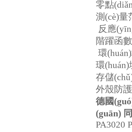
零點(diǎ
測(cè)
反應(yīn
階躍函數(s
環(huá
環(huán)
存儲(chǔ)
外殼防護(h
德國(gu
(guān)
PA3020 