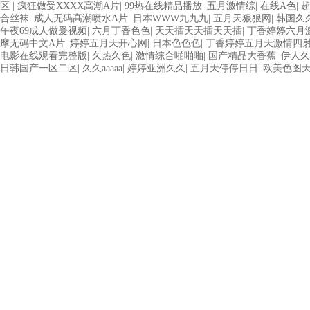
区
|
疯狂做受XXXX高潮A片
|
99热在线精品播放
|
五月激情综
|
在线A色
|
合丝袜
|
成人无码髙潮喷水A片
|
日本WWW九九九
|
五月天狠狠网
|
韩国久
午夜69成人做爰视频
|
六月丁香色色
|
天天插天天插天天插
|
丁香婷婷六月
摩无码中文A片
|
婷婷五月天开心网
|
日本色色色
|
丁香婷婷五月天激情四
电影在线观看完整版
|
久热久色
|
激情综合啪啪啪
|
国产精品大香蕉
|
伊人久
日韩国产一区二区
|
久久aaaaa
|
婷婷亚洲久久
|
五月天停停日日
|
欧美色图