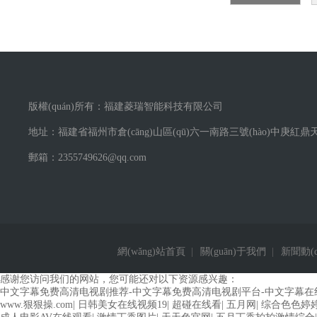
版權(quán)所有：福建菱瑞智能科技有限公司
地址：福建省福州市倉(cāng)山區(qū)六一南路三號(hào)中庚紅鼎天
郵箱：2355749626@qq.com
網(wǎng)站首頁
|
關(guān)于我們
|
新聞動(dò
感谢您访问我们的网站，您可能还对以下资源感兴趣：
中文字幕免费高清电视剧推荐-中文字幕免费高清电视剧平台-中文字幕在
www.狠狠操.com
|
日韩美女在线视频19
|
超碰在线看
|
五月网
|
综合色色婷