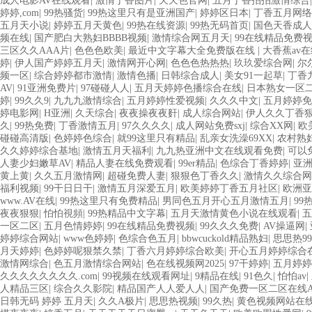
成人电影AV在线观看
|
激情丁香图片
|
天天色官网
|
五月丁香拍拍激情综合
婷婷,com
|
99热骚货
|
99热这里只有是亚洲国产
|
婷婷区日本
|
丁香五月网络
五月天小说
|
婷婷五月天黄色
|
99热在线资源
|
99热无码首页
|
国色天香成人
频在线
|
国产肥白大熟妇BBBB视频
|
激情综合网五月天
|
99在线精品免费
三区久久AAA片
|
色色色欧美
|
最近中文字幕大全免费版在线
|
大香蕉av
婷
|
伊人国产婷婷五月天
|
激情网开心网
|
色色色热热热
|
玖玖爱综合网
|
尔
频一区
|
综合婷婷都市激情
|
激情色播
|
日韩综合成人
|
美女91一起草
|
丁香
AV
|
91亚洲免费片
|
97碰碰人人
|
五月天婷婷色播综合在线
|
日本熟女一区
婷
|
99久久9
|
九九九激情综合
|
五月婷婷性爱视频
|
久久久中文
|
五月婷婷免
婷电影网
|
H亚洲
|
久天综合
|
夜夜操夜夜姧
|
成人综合网站
|
伊人久久丁香
久
|
99热免费
|
丁香激情五月
|
97久久久久
|
成人网站免费sxj
|
综合XX网
|
欧
碰碰高清版
|
色婷婷色综合
|
就99这里只有精品
|
乱亲女洗澡69XX
|
农村熟
久久婷婷综合基地
|
激情五月天福利
|
九九热亚洲中文在线观看免费
|
可以
人妻少妇嫩草AV
|
精品人妻在线免费观看
|
99er精品
|
色综合丁香婷婷
|
亚
黄上黄
|
久久五月激情网
|
超碰免费人妻
|
狠狠色丁香久久
|
激情久久综合网
福利视频
|
99干日日干
|
激情五月深爱五月
|
欧美婷婷丁香五月社区
|
欧洲亚
www.AV在线
|
99热这里只有免费精品
|
男同色五月开心五月激情五月
|
99
夜夜狠狠
|
怕怕視頻
|
99热精品中文字幕
|
五月天激情黄色小说在线观看
|
五
一区二区
|
五月色情婷婷
|
99在线精品免费视频
|
99久久久免费
|
AV操逼网
|
婷婷综合网站
|
www色婷婷
|
色综合色五月
|
bbwcuckold精品熟妇
|
思思热9
月天婷婷
|
色婷婷呢狠禁久禁
|
丁香六月婷婷综合欧美
|
开心五月婷婷综合
激情网综合
|
色五月激情综合网站
|
色在线视频网2025
|
97干婷婷
|
五月婷婷
久久久久久久久久.com
|
99视频在线观看网址
|
9精品在线
|
91色久
|
怕怕av
|
人精品三区
|
综合久久影院
|
精品国产人人爱人人
|
国产免费一区二区在线
日韩无码 婷婷 五月天
|
久久A极片
|
思思热视频
|
99久热
|
黄色视频网站在