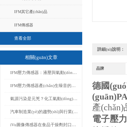
IFM其它產(chǎn)品
IFM傳感器
查看全部
詳細(xì)說明：
相關(guān)文章
品牌
IFM壓力傳感器：液壓與氣動(dòng)系統(tǒng)壓力監(jiān)測(cè)的理想之選
德國(gu
IFM壓力傳感器產(chǎn)生噪音的原因
(guān)P
氣源污染是元兇？化工氣動(dòng)系統(tǒng)凈化改造
產(chǎn
汽車制造業(yè)的趨勢(shì)與行業(yè)柔性制造系統(tǒng)
電子壓
iVu圖像傳感器在食品干燥劑封口檢測(cè)中的應(yīng)用