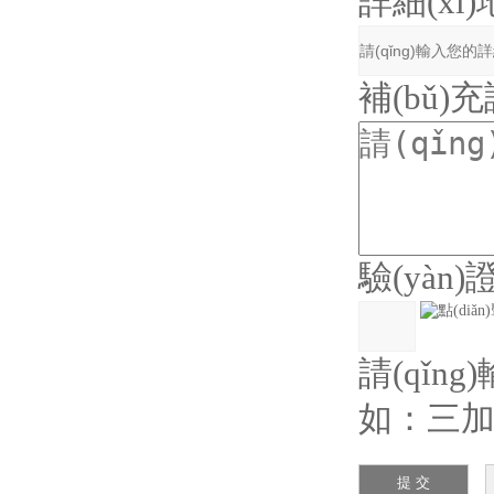
詳細(xì
補(bǔ)
驗(yàn
請(qǐng
如：三加