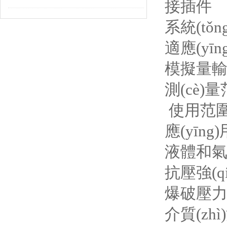
接插件
系統(tǒng
適應(yīng
模擬量
測(cè)量范圍
使用范
應(yīng
液體和
抗壓強(qiá
爆破壓力（z
介質(zhì)