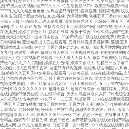
摸夜夜夜
|
婷香五月
|
天天干天天日蜜臀av
|
天天色天天
|
欧美欧盟性爱网
|
放
|
97成人在线视频
|
国产99久久久
|
性生活视频98791
|
欧美三级欧美一级
|
77777
|
久久久精品色色色
|
久热这里只有精品6官网亚洲
|
婷婷黄色网
|
玖玖
色色热日
|
国产肥白大熟妇BBBB视频
|
六月激情网
|
色播五月丁香综合
|
精
人操人人9
|
777精品久无码人妻蜜桃
|
激情婷婷六月天
|
色婷婷丁香五月丁
逼网
|
涩 五月 婷婷 狠狠
|
激情久久久
|
五月激情综合网
|
日本色视
|
色天天
在线播放
|
婷婷丁香色五月
|
婷婷在线操
|
狠狠干综合
|
99久久精品国产色欲
洲
|
天天射天天射一道本日本社区
|
99国产精品白浆在线观看免费
|
欧美
日韩狠狠色
|
亚洲精品成人区在线观看
|
五月婷婷五月天激情网
|
亚洲 五月
亚洲噜噜成人在线
|
色九九丁香九月色九九色
|
AV操一操
|
九月性爱网
|
激
女九色
|
狠狠爱丁香婷
|
超碰99成人在线
|
亚洲视频在线网
|
碰碰碰碰碰99
|
婷婷六月色丁香视频在线观看
|
96人人操人人操人人
|
最新午夜理论片
|
精
产做A爰片毛片A片美国
|
婷婷五月色情
|
婷婷丁香成人
|
乱精品一区字幕二
说视频
|
成人五月天丁香婷
|
这里只有精彩视频
|
狠狠色 综合色区
|
六月色
热
|
婷婷久久五月天中文字幕在线观看
|
97欧美在线
|
99re在线视频精品,这
草
|
色噜噜狠狠色综合网
|
五月丁香六月婷婷综合在线
|
噜噜噜噜在线
|
日本
视频免费观看
|
丁香五月激情综合婷综
|
五月丁香婷婷色
|
五月丁香在线婷
综合
|
91久久久久久久久18
|
超碰免费人
|
超碰在线综合
|
亚洲婷婷五月草久
在线
|
超碰97免费在线
|
久在线88综合
|
天天久综合网永久入口17v
|
色综合
人午夜天
|
99热色婷婷
|
中文不卡一二三区
|
综激情网
|
1769在线观看欧美
丁香五月天激情视频
|
激情五月婷婷她
|
丁香六月 人妻
|
99热天堂
|
婷婷狠
天激情Av
|
色婷婷影视
|
婷婷五月中文字幕
|
思思热久久婷婷五月天
|
激情
胆视频
|
久草五月天
|
香蕉久久国产av一区二区
|
婷婷亚洲色
|
强辱丰满人妻
合精品视频97
|
91 影音先锋
|
色色99色色
|
国产激情视频在线观看
|
国产精
线成人网址
|
99久久精品色老
|
口述两男一女3p经历
|
99艹精品在线观看
|
婷